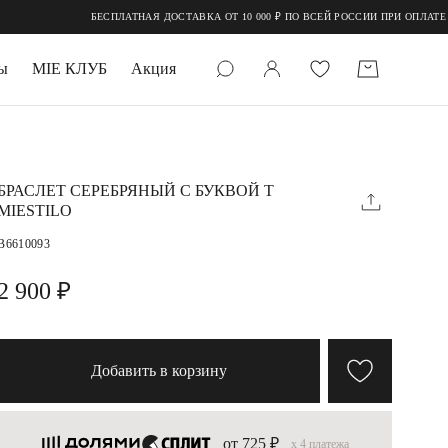
БЕСПЛАТНАЯ ДОСТАВКА ОТ 10 000 ₽ ПО ВСЕЙ РОССИИ ПРИ ОПЛАТЕ ОНЛ
ы
MIE КЛУБ
Акция
 КАМНИ
мруд
БРАСЛЕТ СЕРЕБРЯНЫЙ С БУКВОЙ T
MIESTILO
B6610093
2 900 ₽
УПАКОВКА
Добавить в корзину
от 725 ₽
x 4 платежа