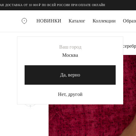
;
;
СТАВКА ОТ 10 000 ₽ ПО ВСЕЙ РОССИИ ПРИ ОПЛАТЕ ОНЛАЙН
НОВИНКИ
Каталог
Коллекции
Обра
ВСЕ УКРАШЕНИЯ
Главная
Украшения
Браслеты
Браслет сереб
Ваш город
MIE
Москва
MIESTILO
КОЛЬЕ
Да, верно
Колье галстуки
Колье цепи
Нет, другой
Колье чокеры
КОЛЬЦА
Помолвочные кольца
Широкие кольца