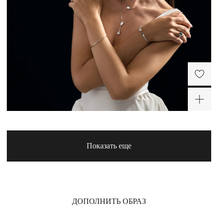
Крупный кафф из
Серьги-шары из серебра
серебра
7 900 ₽
10 900 ₽
-30%
ХИТ
-30%
-50%
Показать еще
Серебряное колье с
Широкое кольцо
подвеской-каплей
вогнутой формы из
серебра
7 280 ₽
9 800 ₽
ДОПОЛНИТЬ ОБРАЗ