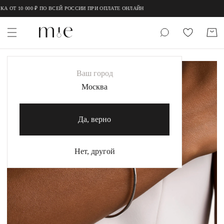
;
;
 10 000 ₽ ПО ВСЕЙ РОССИИ ПРИ ОПЛАТЕ ОНЛАЙН
НОВИНКИ
Ваш город
MIE
Москва
MIESTILO
Да, верно
Каталог
Акция
Нет, другой
Сертификаты
Коллекции
Образы