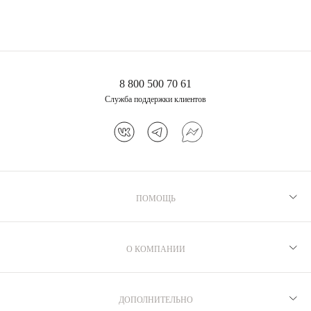
8 800 500 70 61
Служба поддержки клиентов
ПОМОЩЬ
Рекомендации по уходу
Программа лояльности
О КОМПАНИИ
Как выбрать размер
Производство
Доставка и оплата
Бренд MIE
ДОПОЛНИТЕЛЬНО
Возврат