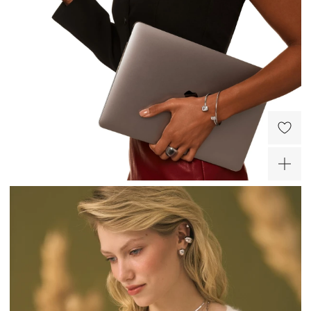
Жесткое колье-чокер из
серебра
20 200 ₽
ХИТ
ХИТ