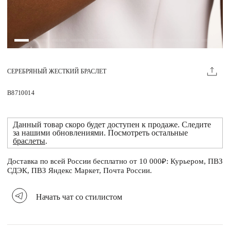
Магазины
MIE КЛУБ
СЕРЕБРЯНЫЙ ЖЕСТКИЙ БРАСЛЕТ
Личный кабинет
Избранное
B8710014
Москва
Данный товар скоро будет доступен к продаже. Следите
за нашими обновлениями. Посмотреть остальные
браслеты
.
Доставка по всей России бесплатно от 10 000₽: Курьером, ПВЗ
НАПИСАТЬ В ЧАТ
СДЭК, ПВЗ Яндекс Маркет, Почта России.
Нужна помощь?
Начать чат со стилистом