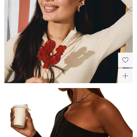
Серебряные украшения деформируются куда легче, чем украшения из золота или
платины, поэтому требуют особо бережного отношения.
Снимайте украшения перед сном, а лучше сразу придя домой. Золотое правило:
сначала снимаем украшение, потом одежду во избежание зацепок и
«перетяжек» цепей.
Не проводите водные процедуры в украшениях, избегайте нанесение
косметических средств на украшение (особенно с SPF), парфюма.