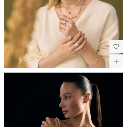
Серебряный жесткий
Объемное кольцо
браслет с
Пенелопа из серебра
ассиметричными
16 500 ₽
12 100 ₽
фианитами в огранке
Эмеральд