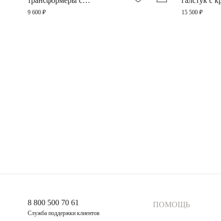
трансформеры с
галстук с 
фианитами
фианитом в
9 600 ₽
15 500 ₽
Эмеральд
8 800 500 70 61
ПОМОЩЬ
Служба поддержки клиентов