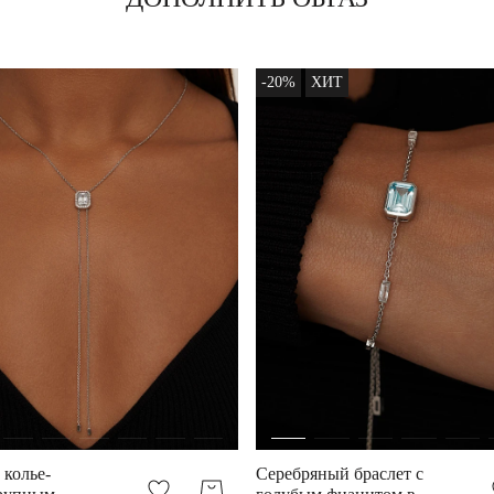
-20%
ХИТ
 колье-
Серебряный браслет с