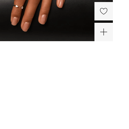
0%
бряное
ное
цо с
80 ₽
нитами