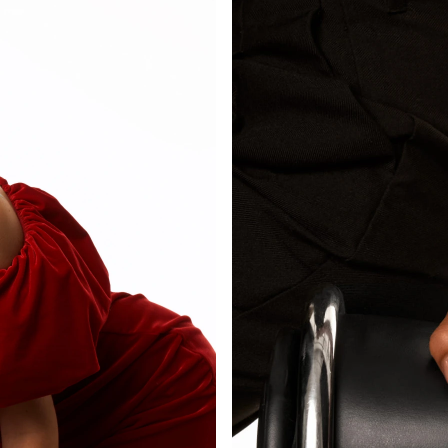
ХИТ
-20%
Х
Жесткий
е
Серебряное
браслет
кольцо с
Серебряное
Сер
Серебряное
фианитами
двойное
кафф
кольцо с
30 450 ₽
9 400 ₽
в огранке
кольцо с
фиа
фианитами
10 880 ₽
7 00
9 400 ₽
Эмеральд
фианитами
в огранке
Эмеральд