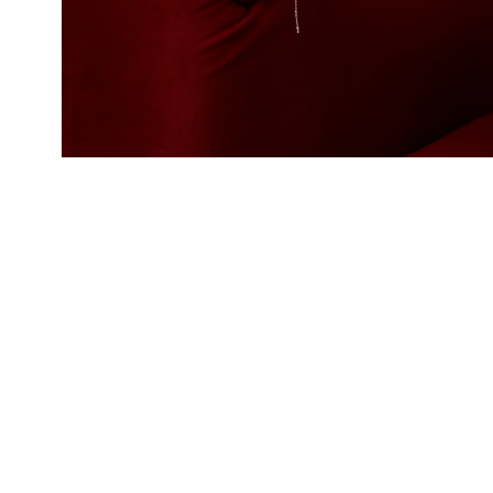
ХИТ
Серебряное
кольцо с
фианитами
9 400 ₽
в огранке
Эмеральд