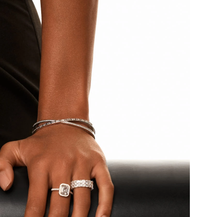
ИТ
Серебряное
двойное
ебряный
кольцо с
 с
10 880 ₽
фианитами
нитами
0 ₽