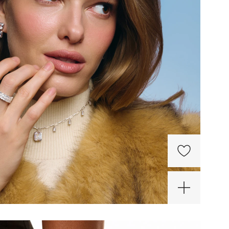
Галерея (СПб)
Лиговский проспект, 30а
Пл. Восстания
Режим работы
10:00—23:00
Европолис (СПб)
Полюстровский пр-кт, 84a
Лесная
Режим работы
10.00-22.00
Сити Молл (СПб)
Коломяжский просп., д.17
Пионерская
Режим работы
10:00 - 22:00
-20%