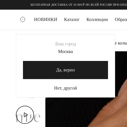
;
;
БЕСПЛАТНАЯ ДОСТАВКА ОТ 10 000 ₽ ПО ВСЕЙ РОССИИ ПРИ ОПЛАТЕ ОНЛАЙН
НОВИНКИ
Каталог
Коллекции
Обра
ВСЕ УКРАШЕНИЯ
Главная
Украшения
Кольца
Серебряное коль
Ваш город
MIE
Москва
ХИТ
MIESTILO
КОЛЬЕ
Да, верно
Колье галстуки
Колье цепи
Нет, другой
Колье чокеры
КОЛЬЦА
Помолвочные кольца
Широкие кольца