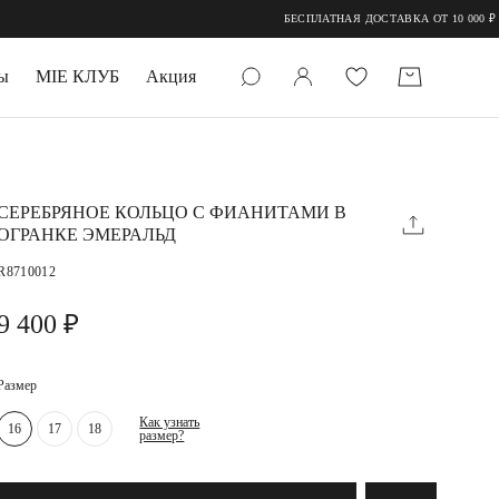
БЕСПЛАТНАЯ ДОСТАВКА ОТ 10 000 ₽ ПО ВСЕЙ РОССИ
ы
MIE КЛУБ
Акция
 КАМНИ
мруд
СЕРЕБРЯНОЕ КОЛЬЦО С ФИАНИТАМИ В
ОГРАНКЕ ЭМЕРАЛЬД
R8710012
9 400 ₽
Размер
УПАКОВКА
Как узнать
16
17
18
размер?