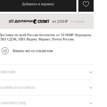
Добавить в корзину
от 2350 ₽
x 4 платежа
Доставка по всей России бесплатно от 10 000₽: Курьером,
ПВЗ СДЭК, ПВЗ Яндекс Маркет, Почта России.
Начать чат со стилистом
ОПИСАНИЕ
Материал
Серебро 925
Коллекция
ПОЛНОЧЬ
Вставка
НАЛИЧИЕ В МАГАЗИНАХ
Фианит
Бренд
MIE
Покрытие
Родий
Вес
3.7
Артикул
R8710012
ГАРАНТИЯ И УХОД
Москва