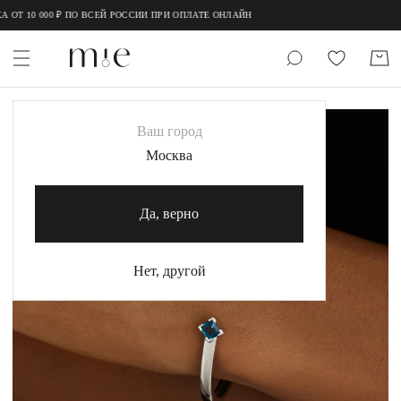
;
;
 10 000 ₽ ПО ВСЕЙ РОССИИ ПРИ ОПЛАТЕ ОНЛАЙН
НОВИНКИ
Ваш город
MIE
Москва
MIESTILO
Да, верно
Каталог
Акция
Нет, другой
Сертификаты
Коллекции
Образы