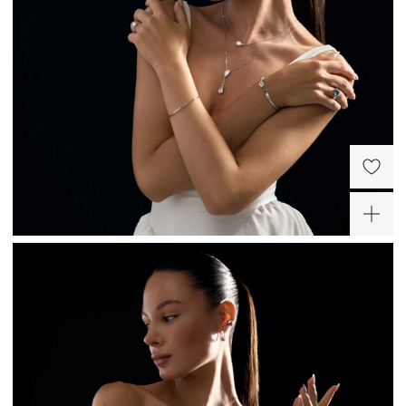
Серебряное кольцо с
Серебряное кольцо с
белым топазом
небесно-голубым
топазом
12 400 ₽
17 360 ₽
-50%
-30%