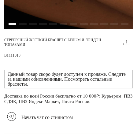
Магазины
MIE КЛУБ
СЕРЕБРЯНЫЙ ЖЕСТКИЙ БРАСЛЕТ С БЕЛЫМ И ЛОНДОН
Личный кабинет
ТОПАЗАМИ
Избранное
B1111013
Москва
Данный товар скоро будет доступен к продаже. Следите
за нашими обновлениями. Посмотреть остальные
браслеты
.
Доставка по всей России бесплатно от 10 000₽: Курьером, ПВЗ
НАПИСАТЬ В ЧАТ
СДЭК, ПВЗ Яндекс Маркет, Почта России.
Нужна помощь?
Начать чат со стилистом