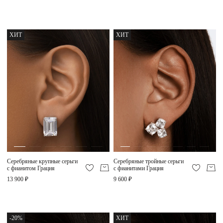
ХИТ
ХИТ
Серебряные крупные серьги
Серебряные тройные серьги
с фианитом Грация
с фианитами Грация
13 900 ₽
9 600 ₽
-20%
ХИТ