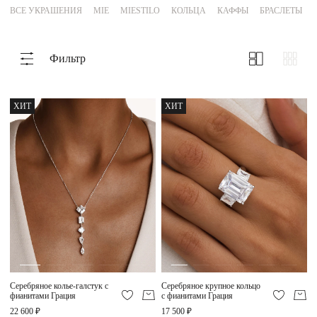
ВСЕ УКРАШЕНИЯ
MIE
MIESTILO
КОЛЬЦА
КАФФЫ
БРАСЛЕТЫ
Магазины
Фильтр
MIE КЛУБ
Личный кабинет
ХИТ
ХИТ
Избранное
Москва
НАПИСАТЬ В ЧАТ
Нужна помощь?
Серебряное колье-галстук с
Серебряное крупное кольцо
фианитами Грация
с фианитами Грация
22 600 ₽
17 500 ₽