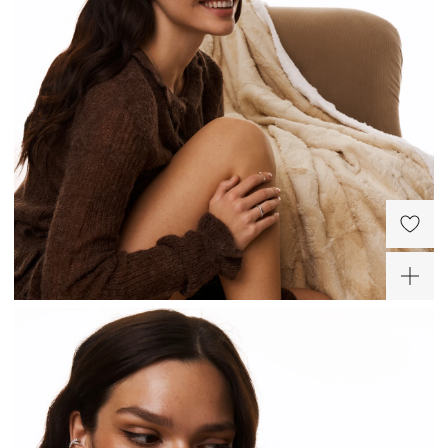
Двойной серебряный
Серебряные серьги-
кафф с фианитами
пусеты с фианитами
двух цветов белый и
9 200 ₽
10 920 ₽
параиба
-30%
ХИТ
ХИТ
Серебряное
разомкнутое кольцо с
дорожкой белых
10 780 ₽
фианитов и параиба