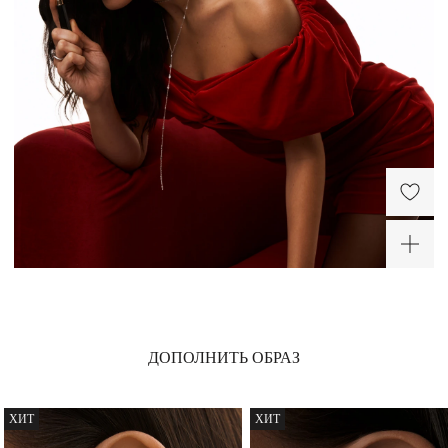
Двойной серебряный
Серебряные серьги-
кафф с фианитами
клаймберы
9 200 ₽
7 300 ₽
-50%
ХИТ
ХИТ
ДОПОЛНИТЬ ОБРАЗ
Серебряное кольцо с
дорожкой фианитов
2 800 ₽
ХИТ
ХИТ