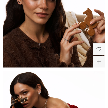
Двойной серебряный
Серебряные серьги-
кафф с фианитами
клаймберы
9 200 ₽
7 300 ₽
-50%
ХИТ
ХИТ
ХИТ
Серебряное кольцо с
Серебряное кольцо с
дорожкой фианитов
фианитами на фалангу
2 800 ₽
6 400 ₽