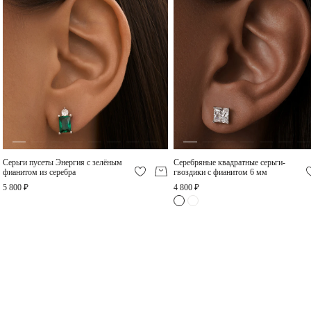
Двойной серебряный
Серебряное кольцо с
кафф с фианитами
фианитами в огранке
Эмеральд
9 200 ₽
5 900 ₽
Серьги пусеты Энергия с зелёным
Cеребряные квадратные серьги-
фианитом из серебра
гвоздики с фианитом 6 мм
5 800 ₽
4 800 ₽