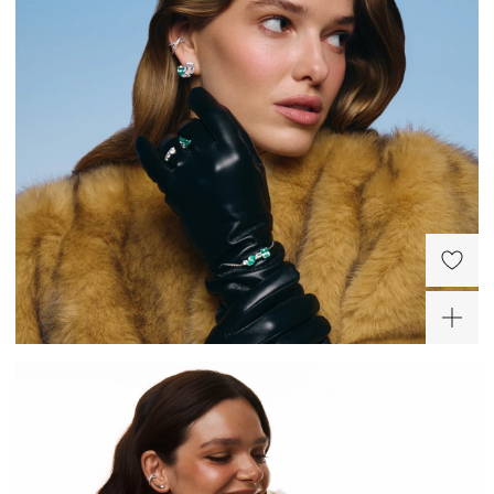
15*10 мм.
Серебро – самый пластичный и мягкий металл.
Серебряные украшения деформируются куда легче, чем украшения из золота или
платины, поэтому требуют особо бережного отношения.
Снимайте украшения перед сном, а лучше сразу придя домой. Золотое правило:
сначала снимаем украшение, потом одежду во избежание зацепок и
«перетяжек» цепей.
Не проводите водные процедуры в украшениях, избегайте нанесение
косметических средств на украшение (особенно с SPF), парфюма.
ХИТ
-30%