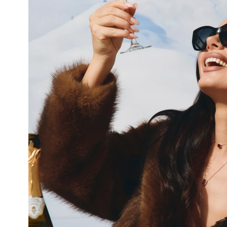
Кафф с
фианитами
Кафф с
из серебра
фианитами
7 800 ₽
Багет
из серебра
7 800 ₽
Багет