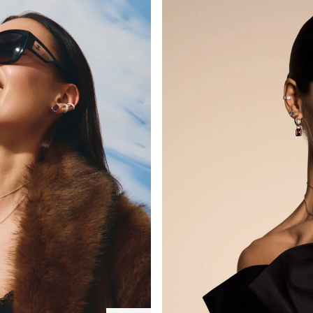
Серебряное
Серебряное
колье-
кольцо с
Серебряные
Крупное
Сере
галстук с
фианитами
серьги-
серебряное
коль
15 500 ₽
9 400 ₽
крупным
в огранке
пусеты
кольцо
Бург
13 000 ₽
15 000 ₽
8 90
фианитом
Эмеральд
Бургунди
Бургунди
в огранке
Эмеральд