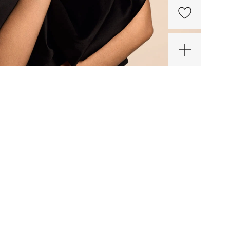
пное
бряное
цо
00 ₽
унди