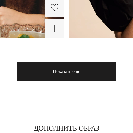
ХИТ
-30%
ХИТ
Показать еще
Серебряные
Серебряное
серьги-
кольцо
Cеребряные
Серебряные
Кру
пусеты
Бургунди
квадратные
серьги-
сере
13 000 ₽
8 900 ₽
Бургунди
серьги-
трансформеры
коль
4 800 ₽
12 040 ₽
15 0
гвоздики с
Бургунди
Бург
ДОПОЛНИТЬ ОБРАЗ
фианитом
6 мм