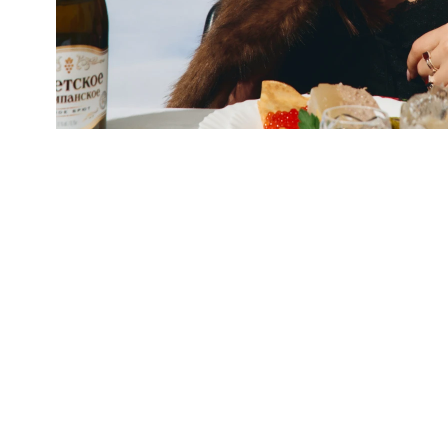
Кафф с
фианитами
Кафф с
из серебра
фианитами
7 800 ₽
Багет
из серебра
7 800 ₽
Багет