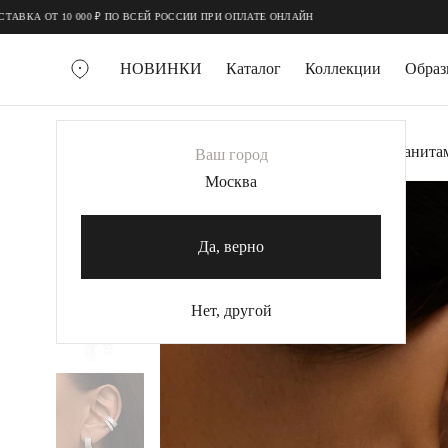
;
;
0 ₽ ПО ВСЕЙ РОССИИ ПРИ ОПЛАТЕ ОНЛАЙН
НОВИНКИ
Каталог
Коллекции
Обра
ВСЕ УКРАШЕНИЯ
Главная
Украшения
Каффы
Кафф с фианитам
Ваш город
MIE
Москва
MIESTILO
КОЛЬЕ
Да, верно
Колье галстуки
Колье цепи
Нет, другой
Колье чокеры
КОЛЬЦА
Помолвочные кольца
Широкие кольца