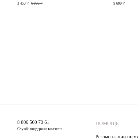
фианитами
3 450 ₽
6 900 ₽
9 600 ₽
8 800 500 70 61
ПОМОЩЬ
Служба поддержки клиентов
Рекомендации по у