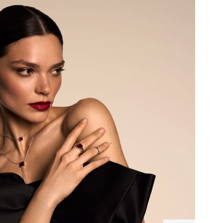
бряное
цо
унди
0 ₽