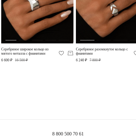
Серебро – самый пластичный и мягкий металл.
Серебряные украшения деформируются куда легче, чем украшения из золота или
платины, поэтому требуют особо бережного отношения.
Снимайте украшения перед сном, а лучше сразу придя домой. Золотое правило:
сначала снимаем украшение, потом одежду во избежание зацепок и
«перетяжек» цепей.
Не проводите водные процедуры в украшениях, избегайте нанесение
косметических средств на украшение (особенно с SPF), парфюма.
Серебряное широкое кольцо из
Серебряное разомкнутое кольцо с
мятого металла с фианитами
фианитами
6 600 ₽
16 500 ₽
6 240 ₽
7 800 ₽
8 800 500 70 61