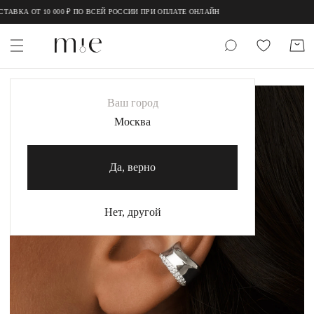
;
;
ВКА ОТ 10 000 ₽ ПО ВСЕЙ РОССИИ ПРИ ОПЛАТЕ ОНЛАЙН
НОВИНКИ
-20%
Ваш город
MIE
Москва
MIESTILO
Да, верно
Каталог
Акция
Нет, другой
Сертификаты
Коллекции
Образы