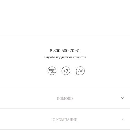
лимонным цитрином
Эмеральд
13 200 ₽
8 800 500 70 61
Служба поддержки клиентов
ПОМОЩЬ
Рекомендации по уходу
Программа лояльности
О КОМПАНИИ
Как выбрать размер
Производство