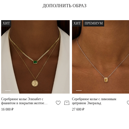
ДОПОЛНИТЬ ОБРАЗ
ХИТ
ХИТ
ПРЕМИУМ
Серебряный чокер из
Серебряное колье-
жемчуга с желтым
галстук с жемчугом
фианитом Сицилия
Сицилия
24 000 ₽
6 230 ₽
-20%
ХИТ
Серебряное колье Элизабет с
Серебряное колье с лимонным
фианитом в покрытии желтое
цитрином Эмеральд
золото
16 000 ₽
27 600 ₽
Серебряное кольцо с