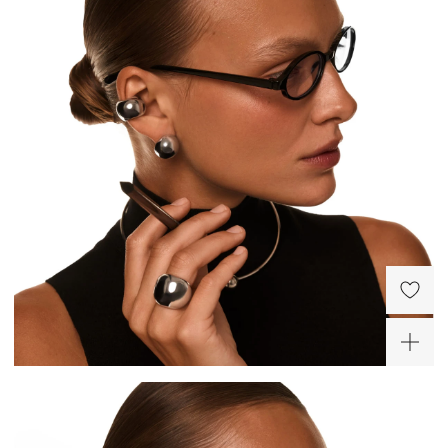
Широкое кольцо
Кольцо кросс из серебра
вогнутой формы из
9 500 ₽
серебра
9 800 ₽
Широкий объемный
Серебряные серьги в
кафф из серебра
форме капли
14 190 ₽
11 200 ₽