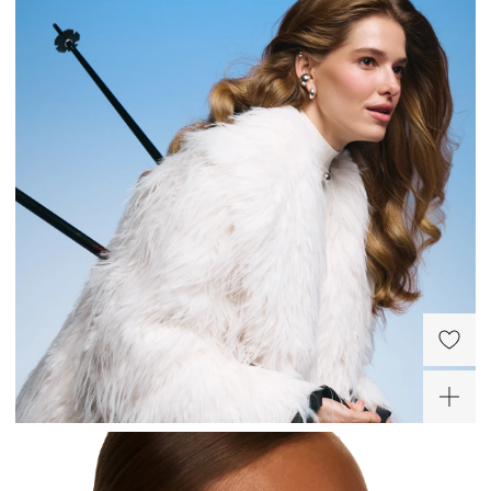
Широкий объемный
Серебряные серьги в
кафф из серебра
форме капли
14 190 ₽
11 200 ₽
ХИТ