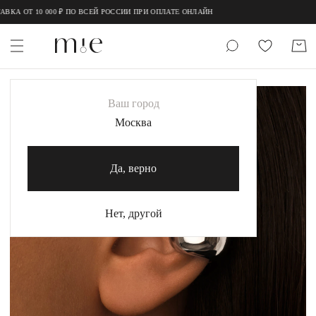
;
;
Т 10 000 ₽ ПО ВСЕЙ РОССИИ ПРИ ОПЛАТЕ ОНЛАЙН
НОВИНКИ
Ваш город
MIE
Москва
MIESTILO
Да, верно
Каталог
Акция
Нет, другой
Сертификаты
Коллекции
Образы