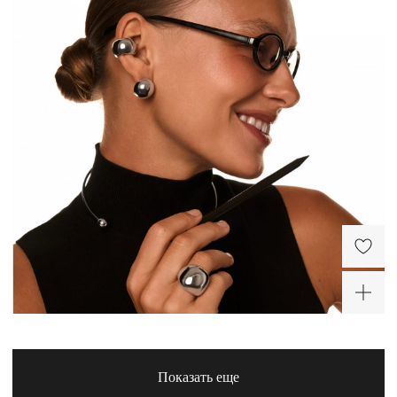
Широкий объемный
Серьги-шары Пенелопа
кафф из серебра
из серебра
14 190 ₽
10 800 ₽
ХИТ
Показать еще