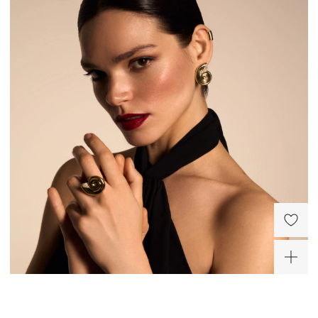
Серебряный кафф мини
Вытянутый кафф с
в покрытии желтое
фианитом из серебра в
золото
покрытии желтое золото
6 200 ₽
6 800 ₽
-30%
-20%
ХИТ
ХИТ