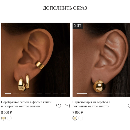
ДОПОЛНИТЬ ОБРАЗ
Серебряное колье-цепь
Объемное кольцо
ромбового плетения с
Пенелопа из серебра в
витыми звеньями в
покрытии желтое золото
7 420 ₽
9 680 ₽
покрытии желтое золото
ХИТ
Вытянутый кафф с
фианитом из серебра в
покрытии желтое золото
6 800 ₽
Серебряные серьги в форме капли
Серьги-шары из серебра в
в покрытии желтое золото
покрытии желтое золото
8 500 ₽
7 900 ₽