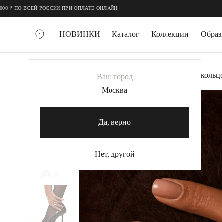
;
;
РОССИИ ПРИ ОПЛАТЕ ОНЛАЙН
НОВИНКИ
Каталог
Коллекции
Обра
ВСЕ УКРАШЕНИЯ
Главная
Украшения
Кольца
Объемное кольцо
Ваш город
MIE
Москва
-20%
ХИТ
MIESTILO
КОЛЬЕ
Да, верно
Колье галстуки
Колье цепи
Нет, другой
Колье чокеры
КОЛЬЦА
Помолвочные кольца
Широкие кольца