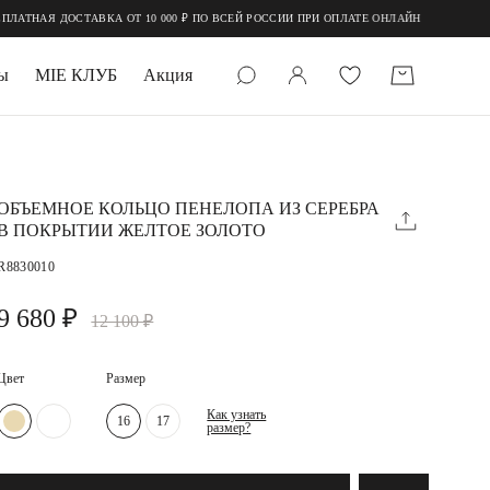
ВКА ОТ 10 000 ₽ ПО ВСЕЙ РОССИИ ПРИ ОПЛАТЕ ОНЛАЙН
ы
MIE КЛУБ
Акция
 КАМНИ
мруд
ОБЪЕМНОЕ КОЛЬЦО ПЕНЕЛОПА ИЗ СЕРЕБРА
В ПОКРЫТИИ ЖЕЛТОЕ ЗОЛОТО
R8830010
9 680 ₽
12 100 ₽
Цвет
Размер
УПАКОВКА
Как узнать
16
17
размер?