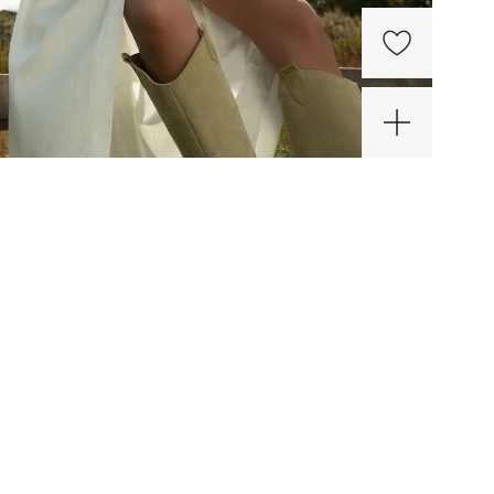
мкнутое
цо
лопа
00 ₽
еребра