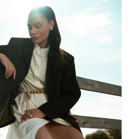
0%
бряное
е-цепь
бового
0 ₽
ения с
ыми
ьями в
рытии
ое
то