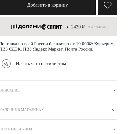
Добавить в корзину
от 2420 ₽
x 4 платежа
Доставка по всей России бесплатно от 10 000₽: Курьером,
ПВЗ СДЭК, ПВЗ Яндекс Маркет, Почта России.
Начать чат со стилистом
ОПИСАНИЕ
Материал
Серебро 925
Артикул
R8830010
Вставка
НАЛИЧИЕ В МАГАЗИНАХ
Без вставок
Коллекция
ПЕНЕЛОПА
Покрытие
Желтое золото
Бренд
MIE
Цвет
Желтый
Вес
10
ГАРАНТИЯ И УХОД
Москва