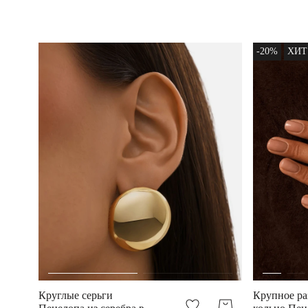
покрытии
желтое
золото
-20%
ХИТ
Круглые серьги
Крупное ра