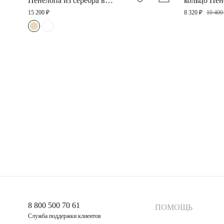
Пенелопа из серебра в
кольцо Пен
покрытии желтое золото
серебра в 
15 200 ₽
8 320 ₽
10 400
желтое зол
8 800 500 70 61
ПОМОЩЬ
Служба поддержки клиентов