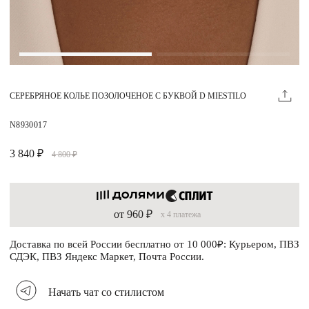
Магазины
MIE КЛУБ
СЕРЕБРЯНОЕ КОЛЬЕ ПОЗОЛОЧЕНОЕ С БУКВОЙ D MIESTILO
Личный кабинет
Избранное
N8930017
Москва
3 840 ₽
4 800 ₽
от 960 ₽
x 4 платежа
НАПИСАТЬ В ЧАТ
Нужна помощь?
Доставка по всей России бесплатно от 10 000₽: Курьером, ПВЗ
СДЭК, ПВЗ Яндекс Маркет, Почта России.
Начать чат со стилистом