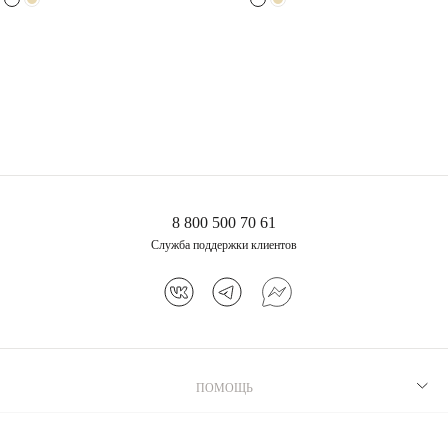
Режим работы
10:00—23:00
Европолис (СПб)
Полюстровский пр-кт, 84a
Лесная
Режим работы
10.00-22.00
Сити Молл (СПб)
Коломяжский просп., д.17
Пионерская
Режим работы
10:00 - 22:00
8 800 500 70 61
Служба поддержки клиентов
ПОМОЩЬ
Рекомендации по уходу