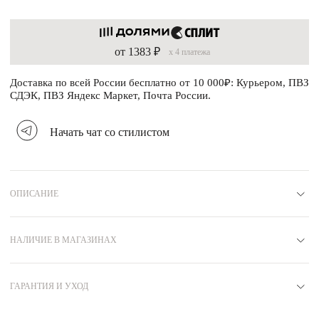
от 1383 ₽
x 4 платежа
Доставка по всей России бесплатно от 10 000₽: Курьером, ПВЗ
СДЭК, ПВЗ Яндекс Маркет, Почта России.
Начать чат со стилистом
ОПИСАНИЕ
Материал
Серебро 925
Вставка
НАЛИЧИЕ В МАГАЗИНАХ
Фианит
Покрытие
Родий
Москва
Цвет
Белый
В наличии в 3 магазинах
ГАРАНТИЯ И УХОД
Артикул
N8710053
Коллекция
СВОБОДА