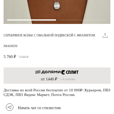
Магазины
MIE КЛУБ
СЕРЕБРЯНОЕ КОЛЬЕ С ОВАЛЬНОЙ ПОДВЕСКОЙ С ФИАНИТОМ
Личный кабинет
Избранное
N8410030
Москва
5 760 ₽
9 600 ₽
от 1440 ₽
x 4 платежа
НАПИСАТЬ В ЧАТ
Нужна помощь?
Доставка по всей России бесплатно от 10 000₽: Курьером, ПВЗ
СДЭК, ПВЗ Яндекс Маркет, Почта России.
Начать чат со стилистом