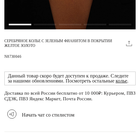
Магазины
MIE КЛУБ
СЕРЕБРЯНОЕ КОЛЬЕ С ЗЕЛЕНЫМ ФИАНИТОМ В ПОКРЫТИИ
Личный кабинет
ЖЕЛТОЕ ЗОЛОТО
Избранное
N8730046
Москва
Данный товар скоро будет доступен к продаже. Следите
за нашими обновлениями. Посмотреть остальные
колье
.
Доставка по всей России бесплатно от 10 000₽: Курьером, ПВЗ
НАПИСАТЬ В ЧАТ
СДЭК, ПВЗ Яндекс Маркет, Почта России.
Нужна помощь?
Начать чат со стилистом