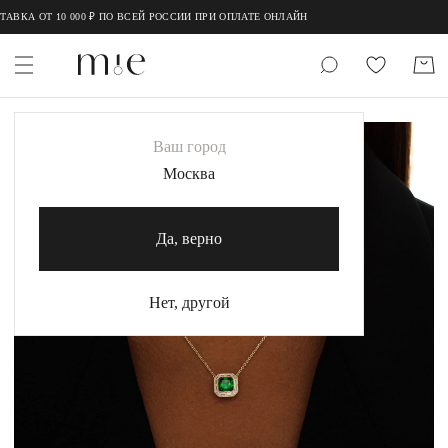
;
;
КА ОТ 10 000 ₽ ПО ВСЕЙ РОССИИ ПРИ ОПЛАТЕ ОНЛАЙН
НОВИНКИ
Ваш город
MIE
Москва
MIESTILO
Да, верно
Каталог
Акция
Нет, другой
Сертификаты
Коллекции
Образы