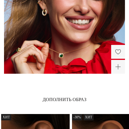
платины, поэтому требуют особо бережного отношения.
Снимайте украшения перед сном, а лучше сразу придя домой. Золотое правило:
сначала снимаем украшение, потом одежду во избежание зацепок и
«перетяжек» цепей.
Не проводите водные процедуры в украшениях, избегайте нанесение
косметических средств на украшение (особенно с SPF), парфюма.
ДОПОЛНИТЬ ОБРАЗ
ХИТ
-30%
ХИТ