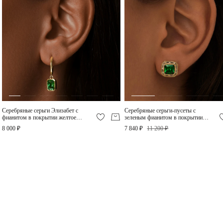
Позолоченный базовый
Серебряные серьги-
кафф с фианитами из
пусеты с фианитами в
серебра
покрытии желтое золото
4 400 ₽
7 200 ₽
Серебряные серьги Элизабет с
Серебряные серьги-пусеты с
фианитом в покрытии желтое
зеленым фианитом в покрытии
золото
желтое золото
8 000 ₽
7 840 ₽
11 200 ₽