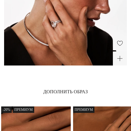
Крупное серебряное
кольцо Майя П с
горным хрусталем
12 320 ₽
-20%
ДОПОЛНИТЬ ОБРАЗ
-20%
ПРЕМИУМ
ПРЕМИУМ