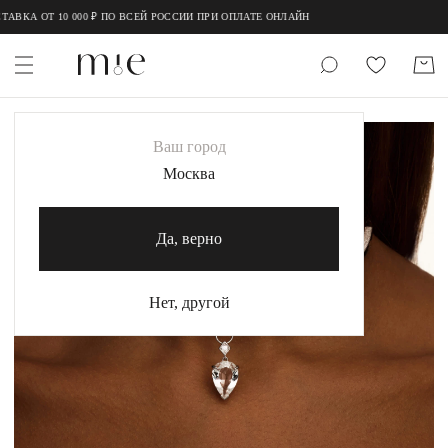
;
;
А ОТ 10 000 ₽ ПО ВСЕЙ РОССИИ ПРИ ОПЛАТЕ ОНЛАЙН
НОВИНКИ
Ваш город
MIE
Москва
MIESTILO
Да, верно
Каталог
Акция
Нет, другой
Сертификаты
Коллекции
Образы