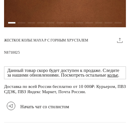
Магазины
MIE КЛУБ
ЖЕСТКОЕ КОЛЬЕ MAYA P С ГОРНЫМ ХРУСТАЛЕМ
Личный кабинет
Избранное
N8710025
Москва
Данный товар скоро будет доступен к продаже. Следите
за нашими обновлениями. Посмотреть остальные
колье
.
Доставка по всей России бесплатно от 10 000₽: Курьером, ПВЗ
НАПИСАТЬ В ЧАТ
СДЭК, ПВЗ Яндекс Маркет, Почта России.
Нужна помощь?
Начать чат со стилистом