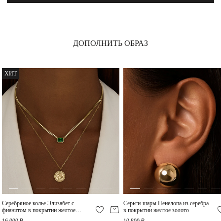
ДОПОЛНИТЬ ОБРАЗ
Крупное разомкнутое
Кольцо кросс из серебра
кольцо Пенелопа из
в покрытии желтое
ХИТ
серебра в покрытии
золото
8 320 ₽
9 500 ₽
желтое золото
Серебряное колье Элизабет с
Серьги-шары Пенелопа из серебра
фианитом в покрытии желтое
в покрытии желтое золото
Разомкнутое кольцо
золото