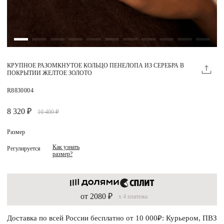
Магазины
MIE КЛУБ
КРУПНОЕ РАЗОМКНУТОЕ КОЛЬЦО ПЕНЕЛОПА ИЗ СЕРЕБРА В
Личный кабинет
ПОКРЫТИИ ЖЕЛТОЕ ЗОЛОТО
Избранное
R8830004
Москва
8 320 ₽
10 400 ₽
Размер
Как узнать
Регулируется
размер?
НАПИСАТЬ В ЧАТ
Нужна помощь?
от 2080 ₽
x 4 платежа
Доставка по всей России бесплатно от 10 000₽: Курьером, ПВЗ