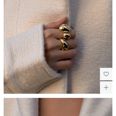
Крупное разомкнутое
Кольцо кросс из серебра
кольцо Пенелопа из
в покрытии желтое
серебра в покрытии
золото
8 320 ₽
9 500 ₽
желтое золото
-20%
ХИТ
ХИТ