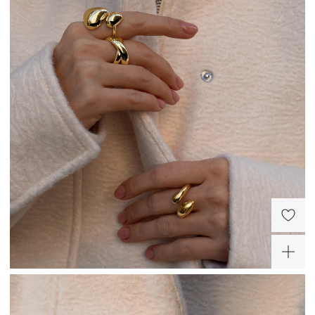
Сити Молл (СПб)
Коломяжский просп., д.17
Пионерская
Режим работы
10:00 - 22:00
Объемное кольцо
Крупное разомкнутое
Пенелопа из серебра в
кольцо Пенелопа из
покрытии желтое золото
серебра в покрытии
9 680 ₽
8 320 ₽
желтое золото
-20%
ХИТ
ХИТ