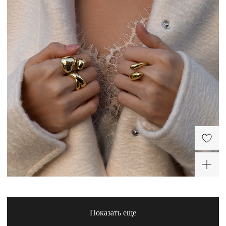
Разомкнутое кольцо
Пенелопа из серебра в
покрытии желтое золото
10 400 ₽
Крупное разомкнутое
Кольцо кросс из серебра
кольцо Пенелопа из
в покрытии желтое
серебра в покрытии
золото
8 320 ₽
9 500 ₽
желтое золото
-20%
ХИТ
ХИТ
Показать еще