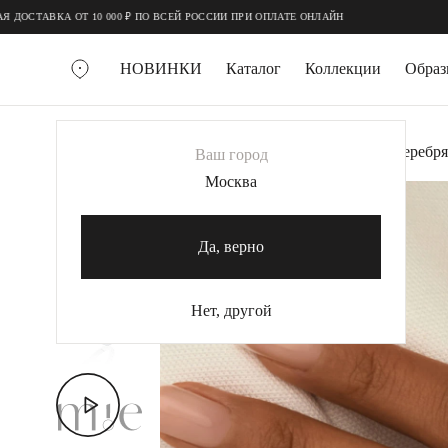
;
;
ВКА ОТ 10 000 ₽ ПО ВСЕЙ РОССИИ ПРИ ОПЛАТЕ ОНЛАЙН
НОВИНКИ
Каталог
Коллекции
Обра
ВСЕ УКРАШЕНИЯ
Главная
Украшения
Кольца
Крупное серебря
Ваш город
MIE
Москва
-50%
MIESTILO
КОЛЬЕ
Да, верно
Колье галстуки
Колье цепи
Нет, другой
Колье чокеры
КОЛЬЦА
Помолвочные кольца
Широкие кольца