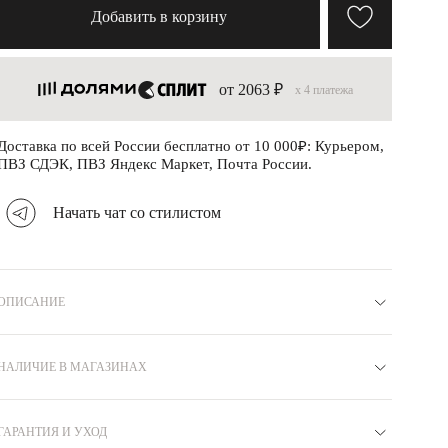
Добавить в корзину
от 2063 ₽
x 4 платежа
Доставка по всей России бесплатно от 10 000₽: Курьером,
ПВЗ СДЭК, ПВЗ Яндекс Маркет, Почта России.
Начать чат со стилистом
ОПИСАНИЕ
Материал
Серебро 925
Коллекция
ГАРМОНИЯ
Вставка
НАЛИЧИЕ В МАГАЗИНАХ
Агат
Бренд
MIE
Покрытие
Родий
Вес
5
Артикул
R8710027
ГАРАНТИЯ И УХОД
Москва