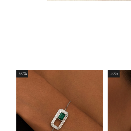
-60%
-50%