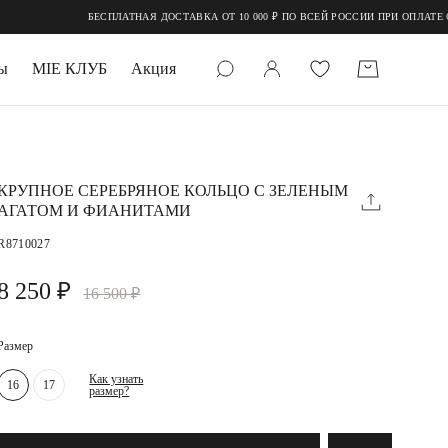
БЕСПЛАТНАЯ ДОСТАВКА ОТ 10 000 ₽ ПО ВСЕЙ РОССИИ ПРИ ОПЛАТЕ ОНЛАЙН
ы
MIE КЛУБ
Акция
 КАМНИ
мруд
КРУПНОЕ СЕРЕБРЯНОЕ КОЛЬЦО С ЗЕЛЕНЫМ
АГАТОМ И ФИАНИТАМИ
R8710027
8 250 ₽
16 500 ₽
Размер
УПАКОВКА
Как узнать
16
17
размер?