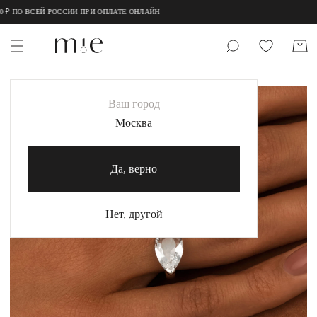
;
;
ПО ВСЕЙ РОССИИ ПРИ ОПЛАТЕ ОНЛАЙН
НОВИНКИ
Ваш город
MIE
Москва
MIESTILO
Да, верно
Каталог
Акция
Нет, другой
Сертификаты
Коллекции
Образы