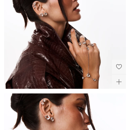
Серебряное кольцо с
Крупное серебряное
лимонным цитрином
кольцо Майя П с
горным хрусталем
11 550 ₽
12 320 ₽
-30%
-20%