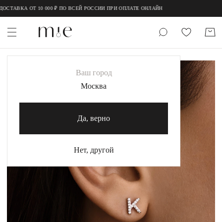
;
;
СТАВКА ОТ 10 000 ₽ ПО ВСЕЙ РОССИИ ПРИ ОПЛАТЕ ОНЛАЙН
НОВИНКИ
Ваш город
MIE
Москва
MIESTILO
Да, верно
Каталог
Акция
Нет, другой
Сертификаты
Коллекции
Образы