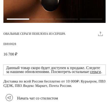
Магазины
MIE КЛУБ
ОВАЛЬНЫЕ СЕРЬГИ ПЕНЕЛОПА ИЗ СЕРЕБРА
Личный кабинет
Избранное
E8810028
Москва
16 700 ₽
Данный товар скоро будет доступен к продаже. Следите
за нашими обновлениями. Посмотреть остальные
серьги
.
НАПИСАТЬ В ЧАТ
Нужна помощь?
Доставка по всей России бесплатно от 10 000₽: Курьером, ПВЗ
СДЭК, ПВЗ Яндекс Маркет, Почта России.
Начать чат со стилистом