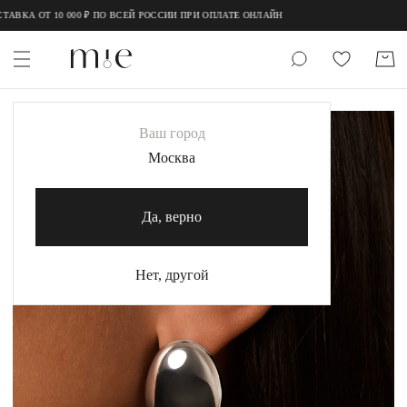
;
;
А ОТ 10 000 ₽ ПО ВСЕЙ РОССИИ ПРИ ОПЛАТЕ ОНЛАЙН
НОВИНКИ
Ваш город
MIE
Москва
MIESTILO
Да, верно
Каталог
Акция
Нет, другой
Сертификаты
Коллекции
Образы