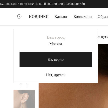
;
;
ОСТАВКА ОТ 10 000 ₽ ПО ВСЕЙ РОССИИ ПРИ ОПЛАТЕ ОНЛАЙН
НОВИНКИ
Каталог
Коллекции
Обра
ВСЕ УКРАШЕНИЯ
Главная
Украшения
Серьги
Серебряные пус
Ваш город
MIE
Москва
MIESTILO
КОЛЬЕ
Да, верно
Колье галстуки
Колье цепи
Нет, другой
Колье чокеры
КОЛЬЦА
Помолвочные кольца
Широкие кольца