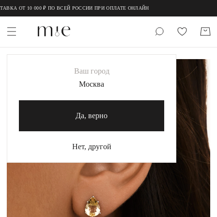
;
;
 ОТ 10 000 ₽ ПО ВСЕЙ РОССИИ ПРИ ОПЛАТЕ ОНЛАЙН
НОВИНКИ
Ваш город
MIE
Москва
MIESTILO
Да, верно
Каталог
Акция
Нет, другой
Сертификаты
Коллекции
Образы