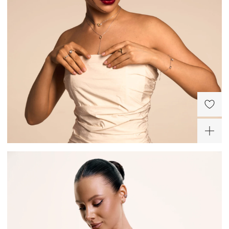
ХИТ
-30%
Серебряные серьги с
Серебряное колье с
лимонным цитрином
лимонным цитрином и
фианитом
32 500 ₽
25 100 ₽
ХИТ
Серебряное кольцо с
Серебряное кольцо с
лимонным цитрином и
лимонным цитрином и
фианитом
фианитами
11 200 ₽
9 520 ₽
Серебряное колье-
Серебряное кольцо с
галстук с лимонным
лимонным цитрином и
цитрином и фианитом
фианитом
23 400 ₽
11 200 ₽