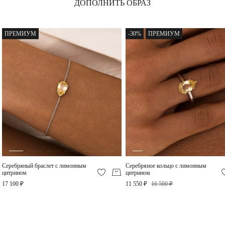
ДОПОЛНИТЬ ОБРАЗ
Серебряные серьги с
Серебряное колье-
лимонным цитрином
галстук с лимонным
ПРЕМИУМ
-30%
ПРЕМИУМ
цитрином и фианитом
32 500 ₽
23 400 ₽
Серебряное кольцо с
Серебряное кольцо с
лимонным цитрином и
лимонным цитрином и
фианитом
фианитами
11 200 ₽
9 520 ₽
Серебряный браслет с лимонным
Серебряное кольцо с лимонным
Серебряное колье с
цитрином
цитрином
лимонным цитрином
Ашер
17 100 ₽
11 550 ₽
16 500 ₽
13 600 ₽