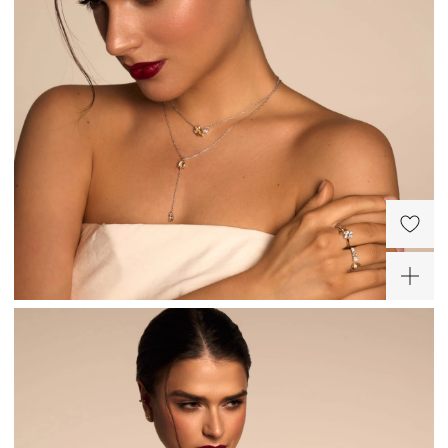
Серебряные серьги с
Серебряное колье с
лимонным цитрином
лимонным цитрином и
фианитом
32 500 ₽
25 100 ₽
-30%
Серебряное колье-
Серебряное кольцо с
галстук с лимонным
лимонным цитрином
цитрином и фианитом
23 400 ₽
11 550 ₽