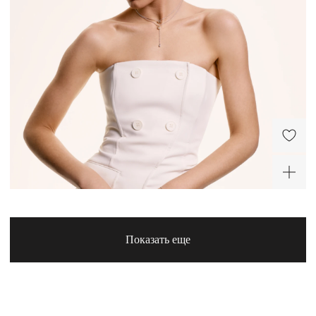
-30%
Серебряные серьги с
Серебряное колье с
лимонным цитрином
лимонным цитрином и
фианитом
32 500 ₽
25 100 ₽
-30%
Серебряное кольцо с
лимонным цитрином и
фианитами
9 520 ₽
Показать еще
Серебряное колье-
Серебряное кольцо с
галстук с лимонным
лимонным цитрином
цитрином и фианитом
23 400 ₽
11 550 ₽
ХИТ
-30%