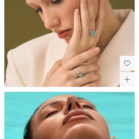
-30%
Серебряное
Серебряные серьги-
разомкнутое кольцо с
пусеты с фианитами
дорожкой белых
двух цветов белый и
10 780 ₽
10 920 ₽
фианитов и параиба
параиба
ХИТ
Серебряные серьги-
пусеты с фианитами
двух цветов белый и
10 920 ₽
параиба
ХИТ
-30%
Двойной серебряный
кафф с фианитами
9 200 ₽