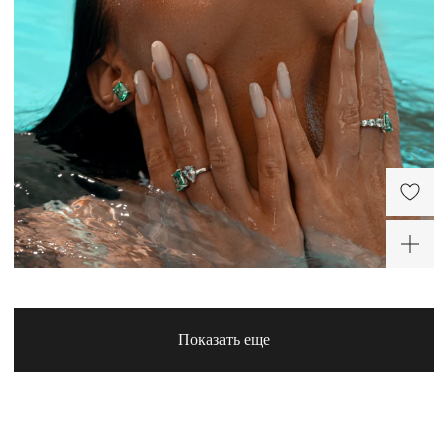
Cеребряные серьги-
Серебряные серьги-
гвоздики с фианитом 8
пусеты с фианитами
мм
двух цветов белый и
6 000 ₽
10 920 ₽
параиба
-30%
-30%
-30%
-30%
Показать еще
Серебряное
Серебряное
разомкнутое кольцо с
разомкнутое кольцо с
фианитами двух цветов
дорожкой белых
11 830 ₽
10 780 ₽
белый и параиба
фианитов и параиба