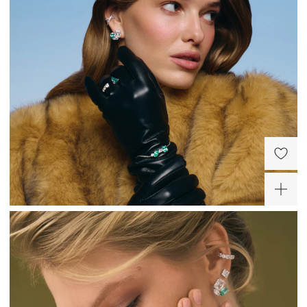
Серебряное колье с
Серебряное колье с
фианитами двух цветов
фианитами параиба
белый и параиба
13 230 ₽
13 230 ₽
-30%
-30%
-30%
-30%
Серебряное
Серебряное
разомкнутое кольцо с
разомкнутое кольцо с
фианитами двух цветов
дорожкой белых
11 830 ₽
10 780 ₽
белый и параиба
фианитов и параиба