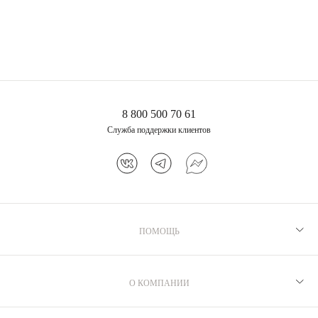
8 800 500 70 61
Серебряное колье с
фианитами параиба
Служба поддержки клиентов
13 230 ₽
ПОМОЩЬ
Рекомендации по уходу
Программа лояльности
О КОМПАНИИ
Как выбрать размер
Производство