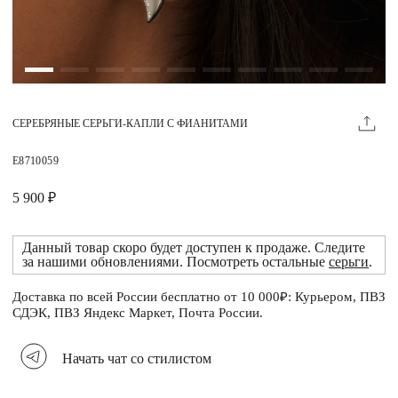
Магазины
MIE КЛУБ
СЕРЕБРЯНЫЕ СЕРЬГИ-КАПЛИ С ФИАНИТАМИ
Личный кабинет
Избранное
E8710059
Москва
5 900 ₽
Данный товар скоро будет доступен к продаже. Следите
за нашими обновлениями. Посмотреть остальные
серьги
.
НАПИСАТЬ В ЧАТ
Нужна помощь?
Доставка по всей России бесплатно от 10 000₽: Курьером, ПВЗ
СДЭК, ПВЗ Яндекс Маркет, Почта России.
Начать чат со стилистом