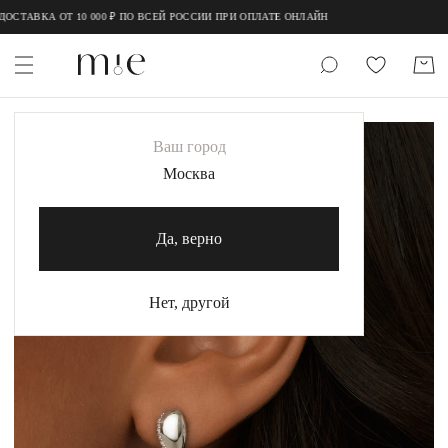
;
;
СТАВКА ОТ 10 000 ₽ ПО ВСЕЙ РОССИИ ПРИ ОПЛАТЕ ОНЛАЙН
НОВИНКИ
Ваш город
MIE
Москва
MIESTILO
Да, верно
Каталог
Акция
Нет, другой
Сертификаты
Коллекции
Образы