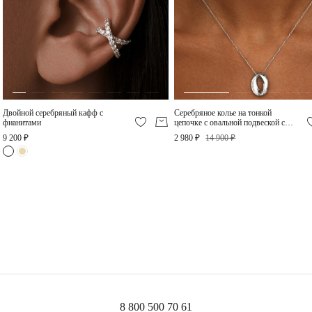
Серебро – самый пластичный и мягкий металл.
Серебряные украшения деформируются куда легче, чем украшения из золота или
платины, поэтому требуют особо бережного отношения.
Снимайте украшения перед сном, а лучше сразу придя домой. Золотое правило:
сначала снимаем украшение, потом одежду во избежание зацепок и
«перетяжек» цепей.
Не проводите водные процедуры в украшениях, избегайте нанесение
косметических средств на украшение (особенно с SPF), парфюма.
Двойной серебряный кафф с
Серебряное колье на тонкой
фианитами
цепочке с овальной подвеской с
фианитами
9 200 ₽
2 980 ₽
14 900 ₽
8 800 500 70 61