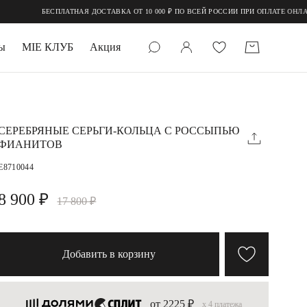
БЕСПЛАТНАЯ ДОСТАВКА ОТ 10 000 ₽ ПО ВСЕЙ РОССИИ ПРИ ОПЛАТЕ ОНЛАЙН
ы
MIE КЛУБ
Акция
 КАМНИ
мруд
СЕРЕБРЯНЫЕ СЕРЬГИ-КОЛЬЦА С РОССЫПЬЮ
ФИАНИТОВ
E8710044
8 900 ₽
17 800 ₽
УПАКОВКА
Добавить в корзину
от 2225 ₽
x 4 платежа