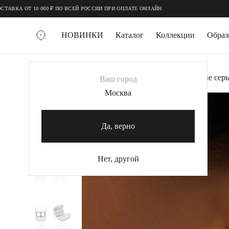
;
;
ОТ 10 000 ₽ ПО ВСЕЙ РОССИИ ПРИ ОПЛАТЕ ОНЛАЙН
НОВИНКИ
Каталог
Коллекции
Обра
ВСЕ УКРАШЕНИЯ
Главная
Украшения
Серьги
Серебряные серь
Ваш город
MIE
Москва
-50%
MIESTILO
КОЛЬЕ
Да, верно
Колье галстуки
Колье цепи
Нет, другой
Колье чокеры
КОЛЬЦА
Помолвочные кольца
Широкие кольца