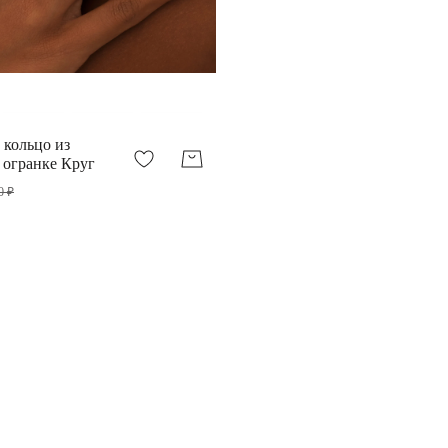
 кольцо из
 огранке Круг
0 ₽