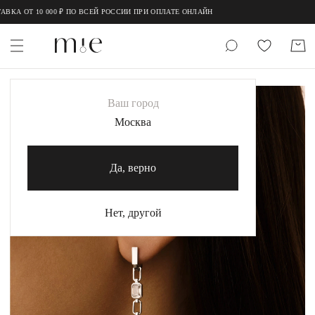
;
;
КА ОТ 10 000 ₽ ПО ВСЕЙ РОССИИ ПРИ ОПЛАТЕ ОНЛАЙН
НОВИНКИ
Ваш город
MIE
Москва
MIESTILO
Да, верно
Каталог
Акция
Нет, другой
Сертификаты
Коллекции
Образы