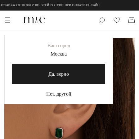
;
;
ТАВКА ОТ 10 000 ₽ ПО ВСЕЙ РОССИИ ПРИ ОПЛАТЕ ОНЛАЙН
НОВИНКИ
Ваш город
MIE
Москва
MIESTILO
Да, верно
Каталог
Акция
Нет, другой
Сертификаты
Коллекции
Образы