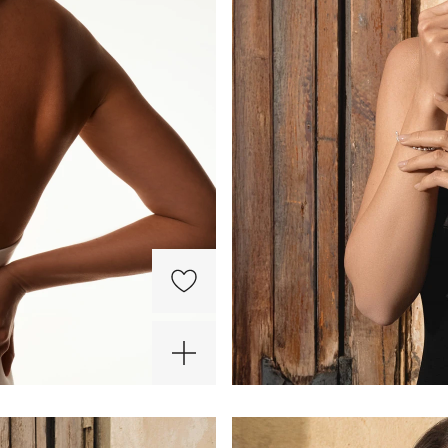
-20%
-30%
-30%
Х