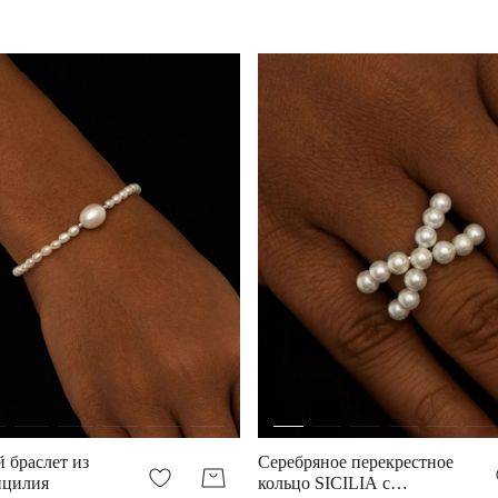
 браслет из
Серебряное перекрестное
ицилия
кольцо SICILIA с