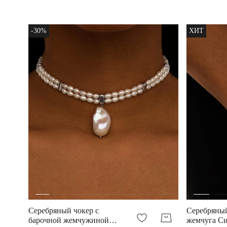
Сицилия
-30%
ХИТ
Серебряный чокер с
Серебряный
барочной жемчужиной
жемчуга С