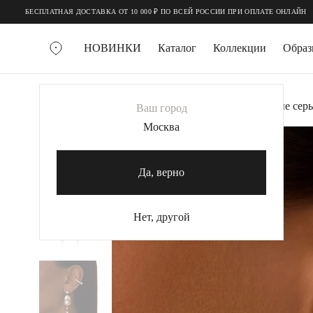
;
;
Я ДОСТАВКА ОТ 10 000 ₽ ПО ВСЕЙ РОССИИ ПРИ ОПЛАТЕ ОНЛАЙН
НОВИНКИ
Каталог
Коллекции
Обра
ВСЕ УКРАШЕНИЯ
Главная
Украшения
Серьги
Серебряные сер
Ваш город
MIE
Москва
-30%
MIESTILO
КОЛЬЕ
Да, верно
Колье галстуки
Колье цепи
Нет, другой
Колье чокеры
КОЛЬЦА
Помолвочные кольца
Широкие кольца