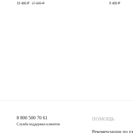
Сицилия
19 460 ₽
27 800 ₽
9 400 ₽
8 800 500 70 61
ПОМОЩЬ
Служба поддержки клиентов
Рекомендации по у