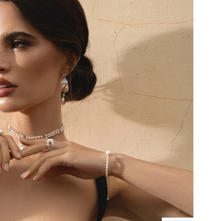
ебряный
Серебряное
лет из
перекрестное
чуга
кольцо
0 ₽
10 600 ₽
илия
SICILIA с
жемчугом