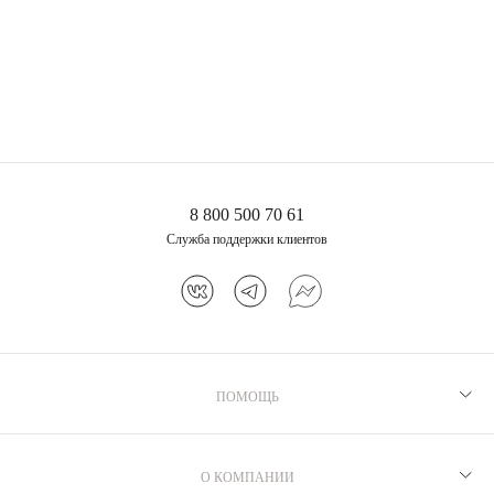
Серебряное крупное
Серебряное широкое
кольцо
кольцо с дорожкой
фианитов
5 840 ₽
5 280 ₽
8 800 500 70 61
Служба поддержки клиентов
ПОМОЩЬ
Рекомендации по уходу
Программа лояльности
О КОМПАНИИ