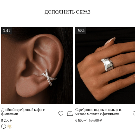
ДОПОЛНИТЬ ОБРАЗ
ХИТ
-60%
Жесткий браслет
Крупное серебряное
кольцо Майя П с
30 450 ₽
горным хрусталем
12 320 ₽
-60%
-60%
Двойной серебряный кафф с
Серебряное широкое кольцо из
фианитами
мятого металла с фианитами
9 200 ₽
6 600 ₽
16 500 ₽