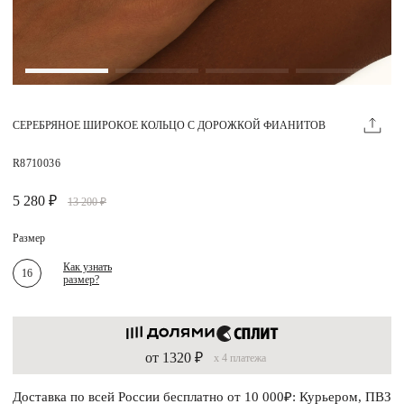
Магазины
MIE КЛУБ
СЕРЕБРЯНОЕ ШИРОКОЕ КОЛЬЦО С ДОРОЖКОЙ ФИАНИТОВ
Личный кабинет
Избранное
R8710036
Москва
5 280 ₽
13 200 ₽
Размер
Как узнать
16
размер?
НАПИСАТЬ В ЧАТ
Нужна помощь?
от 1320 ₽
x 4 платежа
Доставка по всей России бесплатно от 10 000₽: Курьером, ПВЗ