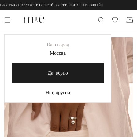
;
;
ДОСТАВКА ОТ 10 000 ₽ ПО ВСЕЙ РОССИИ ПРИ ОПЛАТЕ ОНЛАЙН
НОВИНКИ
Ваш город
MIE
Москва
MIESTILO
Да, верно
Каталог
Акция
Нет, другой
Сертификаты
Коллекции
Образы