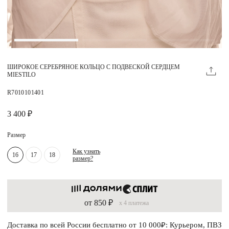
Магазины
MIE КЛУБ
ШИРОКОЕ СЕРЕБРЯНОЕ КОЛЬЦО С ПОДВЕСКОЙ СЕРДЦЕМ
Личный кабинет
MIESTILO
Избранное
R7010101401
Москва
3 400 ₽
Размер
Как узнать
16
17
18
размер?
НАПИСАТЬ В ЧАТ
Нужна помощь?
от 850 ₽
x 4 платежа
Доставка по всей России бесплатно от 10 000₽: Курьером, ПВЗ