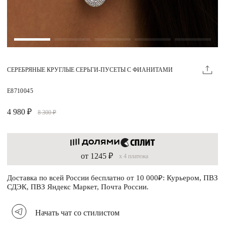
Магазины
MIE КЛУБ
СЕРЕБРЯНЫЕ КРУГЛЫЕ СЕРЬГИ-ПУСЕТЫ С ФИАНИТАМИ
Личный кабинет
Избранное
E8710045
Москва
4 980 ₽
8 300 ₽
от 1245 ₽
x 4 платежа
НАПИСАТЬ В ЧАТ
Нужна помощь?
Доставка по всей России бесплатно от 10 000₽: Курьером, ПВЗ
СДЭК, ПВЗ Яндекс Маркет, Почта России.
Начать чат со стилистом