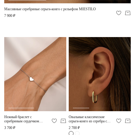
Массивные серебряные серьги-конго с рельефом MIESTILO
7 900 ₽
Нежный браслет с
Овальные классические
серебряным сердечком
серьги-конго из серебра с
MIESTILO
позолотой MIESTILO
3 700 ₽
2 700 ₽