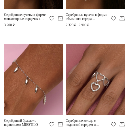
Серебряные пусеты в форме
Серебряные пусеты в форме
миниатюрных сердечек с
объемного сердца
покрытием позолота
MIESTILO
3 200 ₽
2 320 ₽
2 900 ₽
MIESTILO
Серебряный браслет с
Cеребряное кольцо с
подвесками MIESTILO
подвеской сердцем и
фианитами MIESTILO