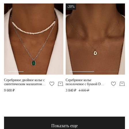
-20%
Серебряное двойное колье с
Серебряное колье
синтетическим малахитом и
позолоченое с буквой D
культивированным речным
MIESTILO
9 600 ₽
3 840 ₽
4 800 ₽
жемчугом MIESTILO
Показать еще