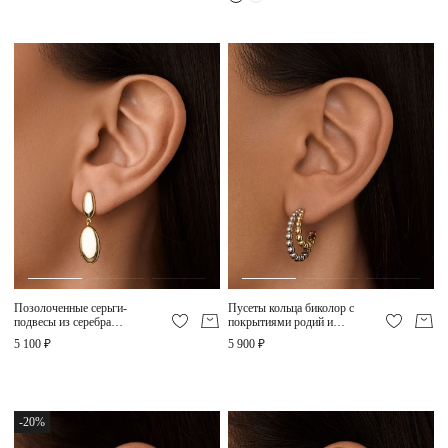
Позолоченные серьги-
Пусеты кольца биколор с
подвесы из серебра
покрытиями родий и
MIESTILO
позолота MIESTILO
5 100 ₽
5 900 ₽
-20%