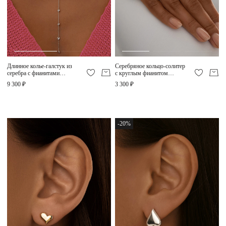
Длинное колье-галстук из
Серебряное кольцо-солитер
серебра с фианитами
с круглым фианитом
MIESTILO
MIESTILO
9 300 ₽
3 300 ₽
-20%