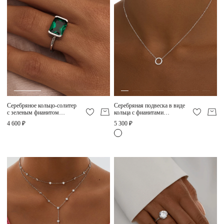
Магазины
MIE КЛУБ
Личный кабинет
Избранное
Серебряное кольцо-солитер
Серебряная подвеска в виде
Москва
с зеленым фианитом
кольца с фианитами
MIESTILO
MIESTILO
4 600 ₽
5 300 ₽
НАПИСАТЬ В ЧАТ
Нужна помощь?