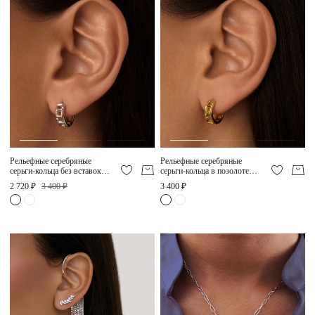
Рельефные серебряные
Рельефные серебряные
серьги-кольца без вставок
серьги-кольца в позолоте
MIESTILO
MIESTILO
2 720 ₽
3 400 ₽
3 400 ₽